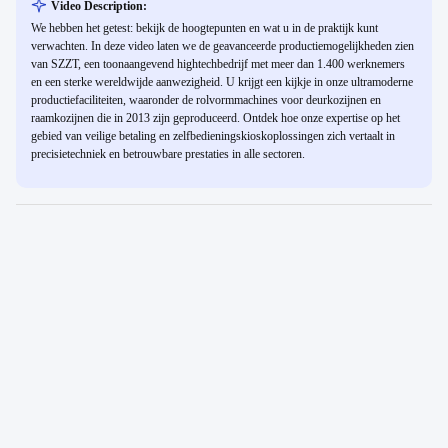
Video Description:
We hebben het getest: bekijk de hoogtepunten en wat u in de praktijk kunt
verwachten. In deze video laten we de geavanceerde productiemogelijkheden zien
van SZZT, een toonaangevend hightechbedrijf met meer dan 1.400 werknemers
en een sterke wereldwijde aanwezigheid. U krijgt een kijkje in onze ultramoderne
productiefaciliteiten, waaronder de rolvormmachines voor deurkozijnen en
raamkozijnen die in 2013 zijn geproduceerd. Ontdek hoe onze expertise op het
gebied van veilige betaling en zelfbedieningskioskoplossingen zich vertaalt in
precisietechniek en betrouwbare prestaties in alle sectoren.