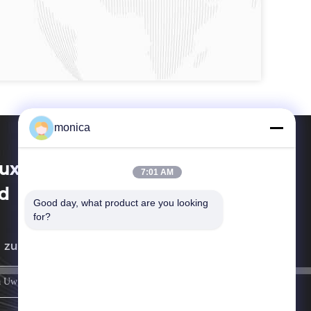
monica
xi Techwell Machinery Co.,
7:01 AM
d
Good day, what product are you looking 
for?
 zullen aan u zo spoedig mogelijk terugkeren.
registreren