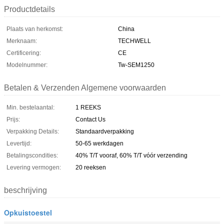
Productdetails
Plaats van herkomst:
China
Merknaam:
TECHWELL
Certificering:
CE
Modelnummer:
Tw-SEM1250
Betalen & Verzenden Algemene voorwaarden
Min. bestelaantal:
1 REEKS
Prijs:
Contact Us
Verpakking Details:
Standaardverpakking
Levertijd:
50-65 werkdagen
Betalingscondities:
40% T/T vooraf, 60% T/T vóór verzending
Levering vermogen:
20 reeksen
beschrijving
Opkuistoestel