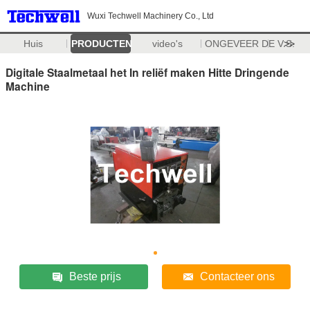
Wuxi Techwell Machinery Co., Ltd
Huis
PRODUCTEN
video's
ONGEVEER DE V.S.
>>
Digitale Staalmetaal het In reliëf maken Hitte Dringende
Machine
Beste prijs
Contacteer ons