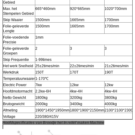
Gebied
Max. het
665*460mm
920*665mm
1020*700mm
Stempelen Gebied
Skip Waaier
1500mm
1665mm
1700mm
Folie-geleverde
1500mm
1665mm
1700mm
Lengte
Folie-voedende
1mm
Precisie
Folie-geleverde
2
3
3
Groepen
Skip Frequentie
1-99times
Het werk Snelheid
25±2times/min
22±2times/min
21±2times/min
Werkdruk
150T
170T
190T
Temperatuurwaaier
1-170℃
Electric Power
7kw
12kw
12kw
Hoofdmotormacht
2.2kw-6H
4kw-4H
4kw-4H
Netto Gewicht
1800kg
3200kg
3800kg
Brutogewicht
2000kg
3400kg
4000kg
Afmeting
1900*1450*1950mm
1800*1900*2150mm
2100*2100*2300
Voltage
220/380/415V
Hoofdspecificaties van Broodje het In reliëf maken Machine