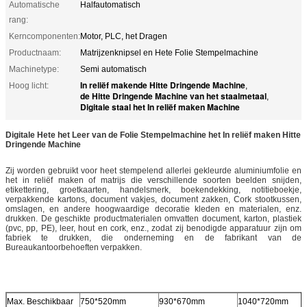
Automatische
Halfautomatisch
rang:
Kerncomponenten:
Motor, PLC, het Dragen
Productnaam:
Matrijzenknipsel en Hete Folie Stempelmachine
Machinetype:
Semi automatisch
In reliëf makende Hitte Dringende Machine
Hoog licht:
,
de Hitte Dringende Machine van het staalmetaal
,
Digitale staal het In reliëf maken Machine
Digitale Hete het Leer van de Folie Stempelmachine het In reliëf maken Hitte
Dringende Machine
Zij worden gebruikt voor heet stempelend allerlei gekleurde aluminiumfolie en
het in reliëf maken of matrijs die verschillende soorten beelden snijden,
etikettering, groetkaarten, handelsmerk, boekendekking, notitieboekje,
verpakkende kartons, document vakjes, document zakken, Cork stootkussen,
omslagen, en andere hoogwaardige decoratie kleden en materialen, enz.
drukken. De geschikte productmaterialen omvatten document, karton, plastiek
(pvc, pp, PE), leer, hout en cork, enz., zodat zij benodigde apparatuur zijn om
fabriek te drukken, die onderneming en de fabrikant van de
Bureaukantoorbehoeften verpakken.
Max. Beschikbaar
750*520mm
930*670mm
1040*720mm