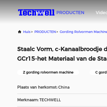
Huis
PRODUCTEN
Video
Huis
>
PRODUCTEN
>
Gording Rolvormen Machin
Staalc Vorm, c-Kanaalbroodje 
GCr15-het Materiaal van de Sta
Z gording rolvormen machine
C gord
Plaats van herkomst:
China
Merknaam:
TECHWELL