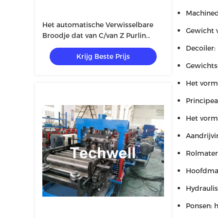
Machine
Het automatische Verwisselbare
Gewicht 
Broodje dat van C/van Z Purlin
Machine met Hydraulisch Scherp
Decoiler:
Krijg Beste Prijs
Type vormt
Gewichtsc
Het vorm
Principe
Het vorm
Aandrijvi
Rolmater
Hoofdma
Hydrauli
Ponsen: 