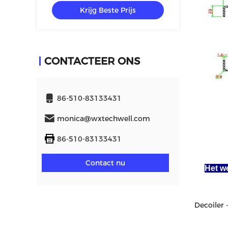
Krijg Beste Prijs
CONTACTEER ONS
86-510-83133431
monica@wxtechwell.com
86-510-83133431
Contact nu
Het w
Decoiler 