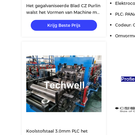
Elektroco
Het gegalvaniseerde Blad CZ Purlin
walst het Vormen van Machine met
PLC: PA
Pre-Cutting Apparaat & 1,5
Codeur:
Krijg Beste Prijs
Duimketen Transmissie koud
Omvorme
Profi
Koolstofstaal 3.0mm PLC het