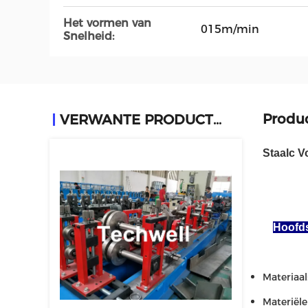
Het vormen van
015m/min
Snelheid:
Produ
VERWANTE PRODUCTEN
Staalc V
Hoofds
Materiaal
Materiël