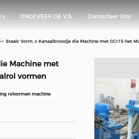
's
ONGEVEER DE V.S.
Contacteer Ons
e
>
Staalc Vorm, c-Kanaalbroodje die Machine met GCr15-het Mat
die Machine met
alrol vormen
ing rolvormen machine