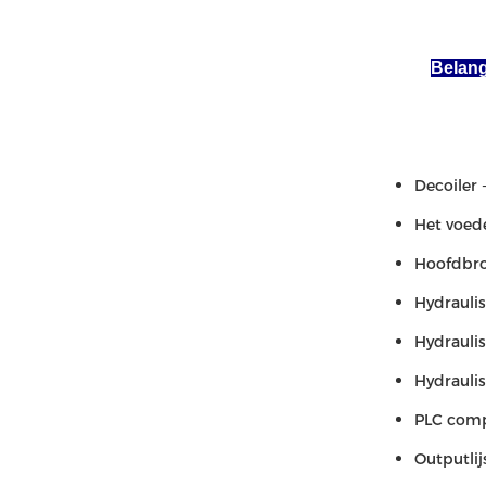
Belang
Decoiler 
Het voede
Hoofdbro
Hydrauli
Hydraulis
Hydraulis
PLC comp
Outputlij