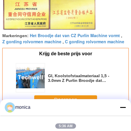
Het Broodje dat van CZ Purlin Machine vormt
Markeringen:
,
Z gording rolvormen machine
C gording rolvormen machine
,
Krijg de beste prijs voor
GI, Koolstofstaalmateriaal 1,5 -
3.0mm Z Purlin Broodje dat
Machine voor Staalstructuur
vormt
Doorgaan
monica
Gording rolvormen machine
Meer
5:36 AM