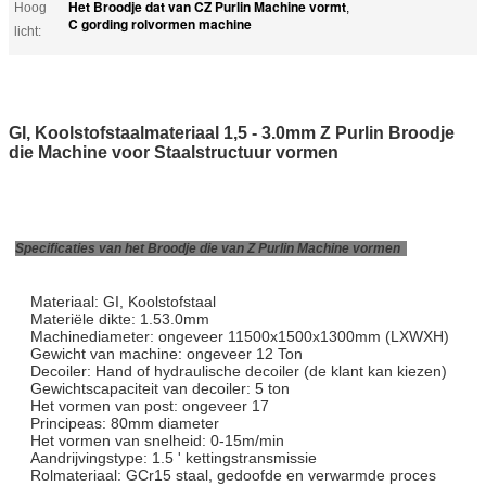
Het Broodje dat van CZ Purlin Machine vormt
Hoog
,
C gording rolvormen machine
licht:
GI, Koolstofstaalmateriaal 1,5 - 3.0mm Z Purlin Broodje
die Machine voor Staalstructuur vormen
Specificaties van het Broodje die van Z Purlin Machine vormen
Materiaal: GI, Koolstofstaal
Materiële dikte: 1.53.0mm
Machinediameter: ongeveer 11500x1500x1300mm (LXWXH)
Gewicht van machine: ongeveer 12 Ton
Decoiler: Hand of hydraulische decoiler (de klant kan kiezen)
Gewichtscapaciteit van decoiler: 5 ton
Het vormen van post: ongeveer 17
Principeas: 80mm diameter
Het vormen van snelheid: 0-15m/min
Aandrijvingstype: 1.5 ' kettingstransmissie
Rolmateriaal: GCr15 staal, gedoofde en verwarmde proces