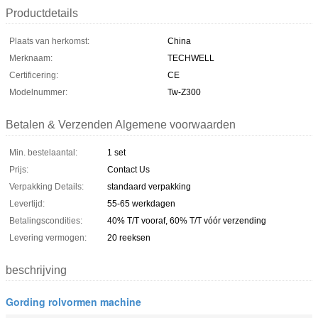
Productdetails
Plaats van herkomst:
China
Merknaam:
TECHWELL
Certificering:
CE
Modelnummer:
Tw-Z300
Betalen & Verzenden Algemene voorwaarden
Min. bestelaantal:
1 set
Prijs:
Contact Us
Verpakking Details:
standaard verpakking
Levertijd:
55-65 werkdagen
Betalingscondities:
40% T/T vooraf, 60% T/T vóór verzending
Levering vermogen:
20 reeksen
beschrijving
Gording rolvormen machine