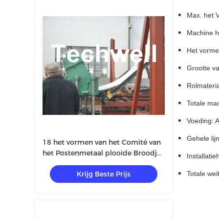
Max. het 
Machine h
Het vorme
Grootte v
Rolmateri
Totale ma
Voeding: 
Gehele li
18 het vormen van het Comité van
het Postenmetaal plooide Broodje
Installati
Vormt Machine voor Silo
Krijg Beste Prijs
Totale wei