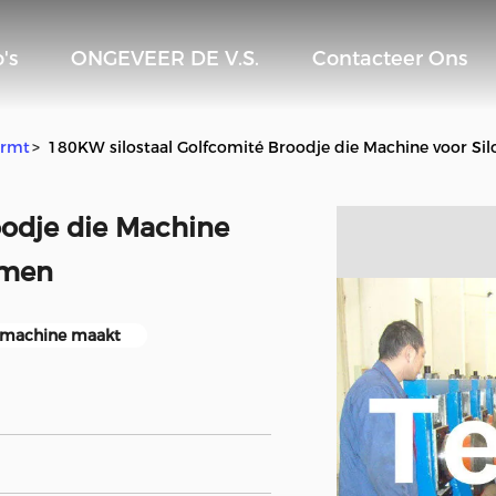
's
ONGEVEER DE V.S.
Contacteer Ons
ormt
>
180KW silostaal Golfcomité Broodje die Machine voor Si
oodje die Machine
rmen
t machine maakt