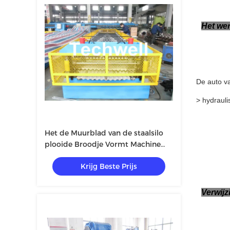
Het we
De auto va
> hydrauli
Het de Muurblad van de staalsilo
plooide Broodje Vormt Machine
voor Silo Zijcomité
Krijg Beste Prijs
Verwij