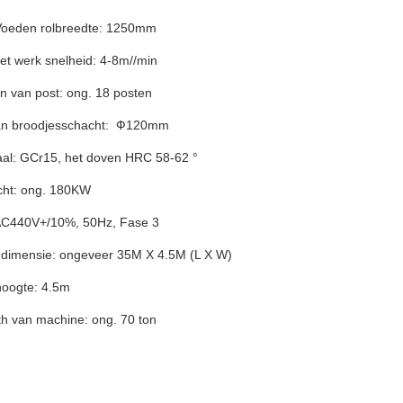
Voeden rolbreedte: 1250mm
et werk snelheid: 4-8m//min
n van post: ong. 18 posten
an broodjesschacht: Ф120mm
aal: GCr15, het doven HRC 58-62 °
cht: ong. 180KW
AC440V+/10%, 50Hz, Fase 3
jndimensie: ongeveer 35M X 4.5M (L X W)
ehoogte: 4.5m
th van machine: ong. 70 ton