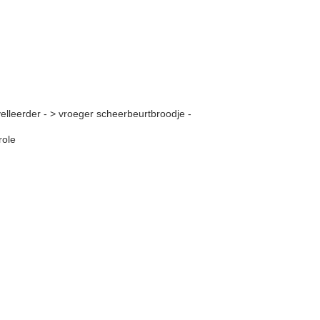
ivelleerder - > vroeger scheerbeurtbroodje -
role