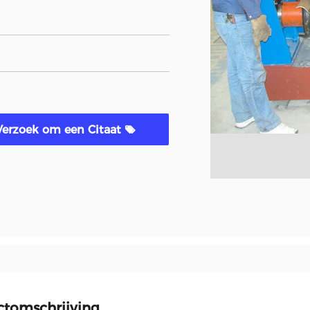
Verzoek om een Citaat
ctomschrijving