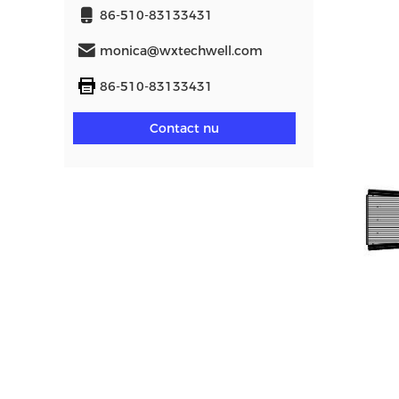
86-510-83133431
monica@wxtechwell.com
86-510-83133431
Contact nu