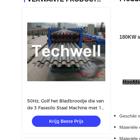
180KW si
Hoofds
50Hz, Golf het Bladbroodje die van
de 3 Fasesilo Staal Machine met 18
Posten vormen
Geschikt m
Krijg Beste Prijs
Materiële
Materiële 