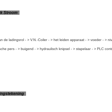
rk Stroom
n de ladingsrol - > V.N.-Coiler - > het leiden apparaat - > voeder - > n
sche pers - > buigend - > hydraulisch knipsel - > stapelaar - > PLC cont
zingstekening