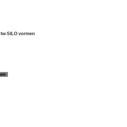
é tw-SILO vormen
rmen