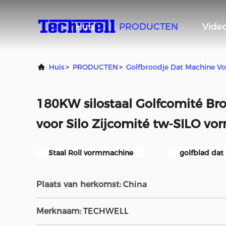
Huis
PRODUCTEN
Video
Huis
>
PRODUCTEN
>
Golfbroodje Dat Machine V
180KW silostaal Golfcomité Br
voor Silo Zijcomité tw-SILO vo
Staal Roll vormmachine
golfblad da
Plaats van herkomst:
China
Merknaam:
TECHWELL