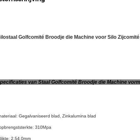
lostaal Golfcomité Broodje die Machine voor Silo Zijcomit
pecificaties van Staal Golfcomité Broodje die Machine vo
ateriaal: Gegalvaniseerd blad, Zinkalumina blad
 opbrengststerkte: 310Mpa
dikte: 2.54.0mm