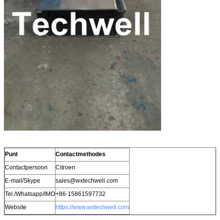
Punt
Contactmethodes
Contactpersoon
Citroen
E-mail/Skype
sales@wxtechwell.com
Tel./Whatsapp/IMO
+86-15861597732
Website
https://www.wxtechwell.com