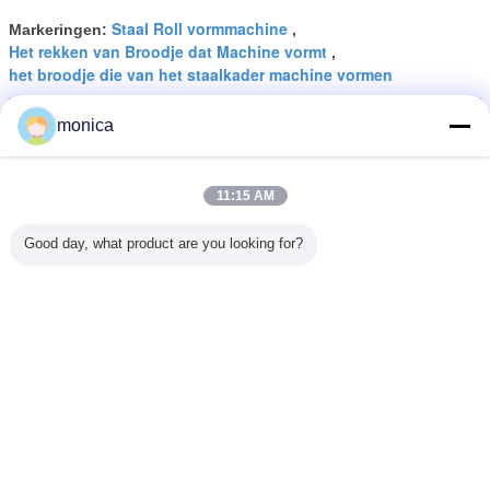
Staal Roll vormmachine
Markeringen:
,
Het rekken van Broodje dat Machine vormt
,
het broodje die van het staalkader machine vormen
Krijg de beste prijs voor
monica
11:15 AM
Het Broodje die van het de
Doosprofiel van de rekstraal
Machine met de Hoofdmacht van
Good day, what product are you looking for?
11KW en 70mm
Palletschachtdiameter vormen
Doorgaan
Rack Roll vormmachine
Meer
odje die
Hydraulisch
Het Broodje die
22KW rekbroodje
Verstelba
tappencz
Scherp
van het de
die PLC van het
rollenvo