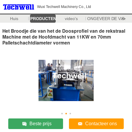
Wuxi Techwell Machinery Co., Ltd
Huis
PRODUCTEN
video's
ONGEVEER DE V.S.
>>
Het Broodje die van het de Doosprofiel van de rekstraal
Machine met de Hoofdmacht van 11KW en 70mm
Palletschachtdiameter vormen
Beste prijs
Contacteer ons