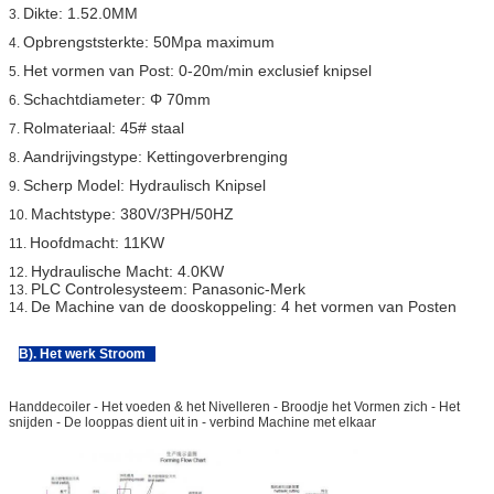
Dikte: 1.52.0MM
3.
Opbrengststerkte: 50Mpa maximum
4.
Het vormen van Post: 0-20m/min exclusief knipsel
5.
Schachtdiameter: Φ 70mm
6.
Rolmateriaal: 45# staal
7.
Aandrijvingstype: Kettingoverbrenging
8.
Scherp Model: Hydraulisch Knipsel
9.
Machtstype: 380V/3PH/50HZ
10.
Hoofdmacht: 11KW
11.
Hydraulische Macht: 4.0KW
12.
PLC Controlesysteem: Panasonic-Merk
13.
De Machine van de dooskoppeling: 4 het vormen van Posten
14.
B). Het werk Stroom
Handdecoiler - Het voeden & het Nivelleren - Broodje het Vormen zich - Het
snijden - De looppas dient uit in - verbind Machine met elkaar