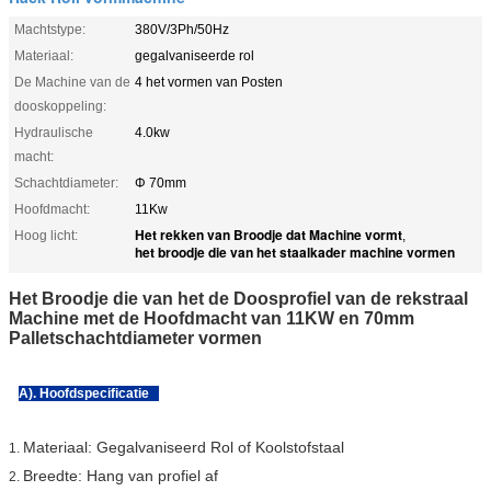
Machtstype:
380V/3Ph/50Hz
Materiaal:
gegalvaniseerde rol
De Machine van de
4 het vormen van Posten
dooskoppeling:
Hydraulische
4.0kw
macht:
Schachtdiameter:
Φ 70mm
Hoofdmacht:
11Kw
Het rekken van Broodje dat Machine vormt
Hoog licht:
,
het broodje die van het staalkader machine vormen
Het Broodje die van het de Doosprofiel van de rekstraal
Machine met de Hoofdmacht van 11KW en 70mm
Palletschachtdiameter vormen
A). Hoofdspecificatie
Materiaal: Gegalvaniseerd Rol of Koolstofstaal
1.
Breedte: Hang van profiel af
2.