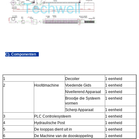
C). Componenten
1
Decoiler
1 eenheid
2
Hoofdmachine
Voedende Gids
1 eenheid
Nivellerend Apparaat
1 eenheid
Broodje die Systeem
1 eenheid
vormen
Scherp Apparaat
1 eenheid
3
PLC Controlesysteem
1 eenheid
4
Hydraulische Post
1 eenheid
5
De looppas dient uit in
1 eenheid
6
De Machine van de dooskoppeling
1 eenheid