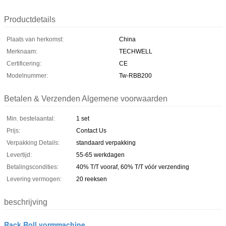
Productdetails
Plaats van herkomst:
China
Merknaam:
TECHWELL
Certificering:
CE
Modelnummer:
Tw-RBB200
Betalen & Verzenden Algemene voorwaarden
Min. bestelaantal:
1 set
Prijs:
Contact Us
Verpakking Details:
standaard verpakking
Levertijd:
55-65 werkdagen
Betalingscondities:
40% T/T vooraf, 60% T/T vóór verzending
Levering vermogen:
20 reeksen
beschrijving
Rack Roll vormmachine