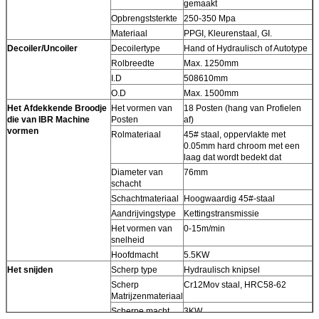
gemaakt
Opbrengststerkte
250-350 Mpa
Materiaal
PPGI, Kleurenstaal, GI.
Decoiler/Uncoiler
Decoilertype
Hand of Hydraulisch of Autotype
Rolbreedte
Max. 1250mm
I.D
508610mm
O.D
Max. 1500mm
Het Afdekkende Broodje
Het vormen van
18 Posten (hang van Profielen
die van IBR Machine
Posten
af)
vormen
Rolmateriaal
45# staal, oppervlakte met
0.05mm hard chroom met een
laag dat wordt bedekt dat
Diameter van
76mm
schacht
Schachtmateriaal
Hoogwaardig 45#-staal
Aandrijvingstype
Kettingstransmissie
Het vormen van
0-15m/min
snelheid
Hoofdmacht
5.5KW
Het snijden
Scherp type
Hydraulisch knipsel
Scherp
Cr12Mov staal, HRC58-62
Matrijzenmateriaal
Scherpe macht
3KW