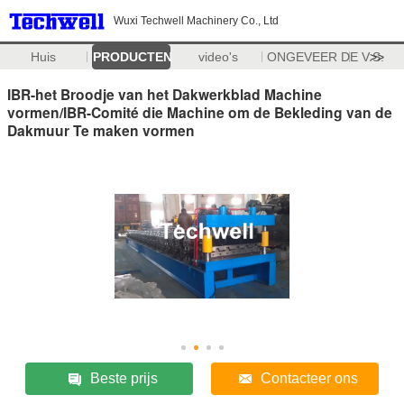
Wuxi Techwell Machinery Co., Ltd
Huis
PRODUCTEN
video's
ONGEVEER DE V.S.
>>
IBR-het Broodje van het Dakwerkblad Machine
vormen/IBR-Comité die Machine om de Bekleding van de
Dakmuur Te maken vormen
Beste prijs
Contacteer ons