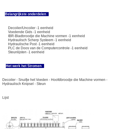
CuttingTolerance
10m+/1.5mm
Codeur
OMRON-Merk
Belangrijkste onderdelen
Elektrocontrole
PLC
PANASONIC-Merk
Omschakelaar
YASKAWA merk
Touch screen
PANASONICE
Decoiler/Uncoiler -1 eenheid
Voedende Gids -1 eenheid
Bewerkingstype
Touch screen & Knoop
IBR-Bladbroodje die Machine vormen -1 eenheid
Hydraulisch Scherp Systeem -1 eenheid
Hydraulische Post -1 eenheid
PLC de Doos van de Computercontrole -1 eenheid
Steunlijsten -1 eenheid
Het werk het Stromen
Decoiler - Snuifje het Voeden - Hoofdbroodje die Machine vormen -
Hydraulisch Knipsel - Steun
Lijst