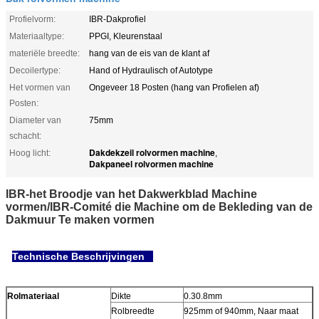
Profielvorm:
IBR-Dakprofiel
Materiaaltype:
PPGI, Kleurenstaal
materiële breedte:
hang van de eis van de klant af
Decoilertype:
Hand of Hydraulisch of Autotype
Het vormen van
Ongeveer 18 Posten (hang van Profielen af)
Posten:
Diameter van
75mm
schacht:
Dakdekzeil rolvormen machine
Hoog licht:
,
Dakpaneel rolvormen machine
IBR-het Broodje van het Dakwerkblad Machine
vormen/IBR-Comité die Machine om de Bekleding van de
Dakmuur Te maken vormen
Technische Beschrijvingen
Rolmateriaal
Dikte
0.30.8mm
Rolbreedte
925mm of 940mm, Naar maat