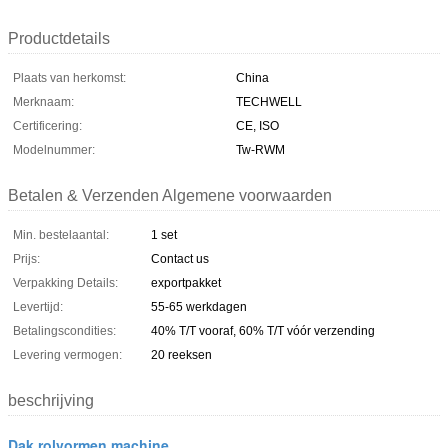
Productdetails
Plaats van herkomst:
China
Merknaam:
TECHWELL
Certificering:
CE, ISO
Modelnummer:
Tw-RWM
Betalen & Verzenden Algemene voorwaarden
Min. bestelaantal:
1 set
Prijs:
Contact us
Verpakking Details:
exportpakket
Levertijd:
55-65 werkdagen
Betalingscondities:
40% T/T vooraf, 60% T/T vóór verzending
Levering vermogen:
20 reeksen
beschrijving
Dak rolvormen machine