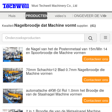
Wuxi Techwell Machinery Co., Ltd
Huis
PRODUCTEN
video's
ONGEVEER DE V.S.
>>
Nagelbroodje dat Machine vormt
Kwaliteit
supplier.
(41)
de Nagel van het de Postenmetaal van 15m/Min 14
en Spoorbroodje die Machine vormen
Contacteer ons
70mm Schachtcr12 Blad 0.7mm Nagelbroodje die
Machine vormen
Contacteer ons
automatische 4KW-GI Rol 1.0mm het Broodje die
van de Staalnagel Machine vormen
Contacteer ons
2 in 1 Broodje die van de Metaalnagel Machine