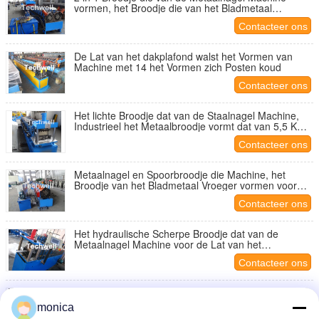
vormen, het Broodje die van het Bladmetaal
Machines vormen
Contacteer ons
De Lat van het dakplafond walst het Vormen van
Machine met 14 het Vormen zich Posten koud
Contacteer ons
Het lichte Broodje dat van de Staalnagel Machine,
Industrieel het Metaalbroodje vormt dat van 5,5 KW
Machine vormt
Contacteer ons
Metaalnagel en Spoorbroodje die Machine, het
Broodje van het Bladmetaal Vroeger vormen voor
Dakbundel
Contacteer ons
Het hydraulische Scherpe Broodje dat van de
Metaalnagel Machine voor de Lat van het
Dakplafond vormt
Contacteer ons
0.4 - 1.0mm het Staalnagel van het Diktemetaal en
Spoorbroodje Vroeger voor Droge het Dakbundel
monica
van het Muurstaal