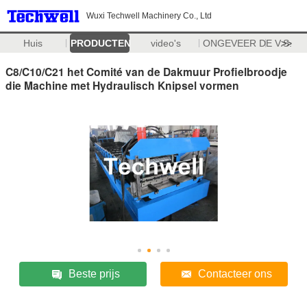
Wuxi Techwell Machinery Co., Ltd
Huis
PRODUCTEN
video's
ONGEVEER DE V.S.
>>
C8/C10/C21 het Comité van de Dakmuur Profielbroodje
die Machine met Hydraulisch Knipsel vormen
Beste prijs
Contacteer ons