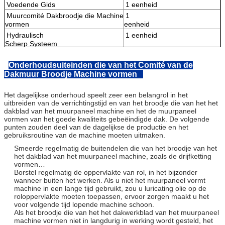
Voedende Gids
1 eenheid
Functie
Om de
Muurcomité Dakbroodje die Machine
1
gebeëindigde
vormen
eenheid
panelen te steu
Hydraulisch
1 eenheid
Scherp Systeem
Hydraulische Post
1 eenheid
Onderhoudsuiteinden die van het Comité van de
PLC de Doos van de
1 eenheid
Dakmuur Broodje Machine vormen
Computercontrole
Steunlijsten
2 eenheden
Het dagelijkse onderhoud speelt zeer een belangrol in het
uitbreiden van de verrichtingstijd en van het broodje die van het het
dakblad van het muurpaneel machine en het de muurpaneel
vormen van het goede kwaliteits gebeëindigde dak. De volgende
punten zouden deel van de dagelijkse de productie en het
gebruiksroutine van de machine moeten uitmaken.
Smeerde regelmatig de buitendelen die van het broodje van het
het dakblad van het muurpaneel machine, zoals de drijfketting
vormen…
Borstel regelmatig de oppervlakte van rol, in het bijzonder
wanneer buiten het werken. Als u niet het muurpaneel vormt
machine in een lange tijd gebruikt, zou u luricating olie op de
roloppervlakte moeten toepassen, ervoor zorgen maakt u het
voor volgende tijd lopende machine schoon.
Als het broodje die van het het dakwerkblad van het muurpaneel
machine vormen niet in langdurig in werking wordt gesteld, het