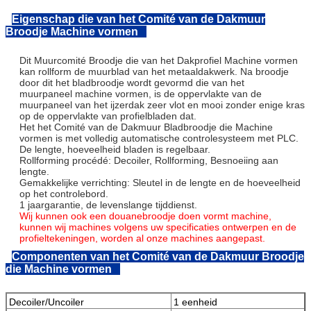
Eigenschap die van het Comité van de Dakmuur
Diameter van schacht
76mm
Broodje Machine vormen
Schachtmateriaal
Hoogwaardig 4
staal
Dit Muurcomité Broodje die van het Dakprofiel Machine vormen
Aandrijvingstype
Kettingstransmi
kan rollform de muurblad van het metaaldakwerk. Na broodje
Het vormen van snelheid
0-15m/min
door dit het bladbroodje wordt gevormd die van het
muurpaneel machine vormen, is de oppervlakte van de
Hoofdmacht
5.5KW
muurpaneel van het ijzerdak zeer vlot en mooi zonder enige kras
Scherp
Scherp type
Hydraulisch kni
op de oppervlakte van profielbladen dat.
Apparaat
Scherp
Cr12Mov staal,
Het het Comité van de Dakmuur Bladbroodje die Machine
Matrijzenmateriaal
HRC58-62
vormen is met volledig automatische controlesysteem met PLC.
De lengte, hoeveelheid bladen is regelbaar.
Scherpe macht
3KW
Rollforming procédé: Decoiler, Rollforming, Besnoeiing aan
CuttingTolerance
10m+/1.5mm
lengte.
Codeur
OMRON-Merk
Gemakkelijke verrichting: Sleutel in de lengte en de hoeveelheid
op het controlebord.
PLC
PLC
PANASONIC-M
1 jaargarantie, de levenslange tijddienst.
Elektrocontroleraad
Omschakelaar
YASKAWA merk
Wij kunnen ook een douanebroodje doen vormt machine,
kunnen wij machines volgens uw specificaties ontwerpen en de
Touch screen
PANASONICE
profieltekeningen, worden al onze machines aangepast.
Bewerkingstype
Touch screen &
Knoop
Componenten van het Comité van de Dakmuur Broodje
die Machine vormen
Hydraulische Post
Hydraulische post
Beroemd Chine
merk
Eindlijsten
Lijsttype
Eenvoudig
Decoiler/Uncoiler
1 eenheid
nonpowertype