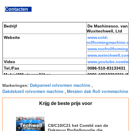
Contacten
Bedrijf
De Machinesco. van
Wuxitechwell, Ltd
Website
www.cold-
rollformingmachine.c
www.roofrollforming
www.wxtechwell.com
Video
www.youtube.com/wx
Tel./Fax
0086-510-83133431
Mobiel/Whatsapp/Viber
0086-18018304331 (Mi
E-mail
monica@wxtechwell.
Dakpaneel rolvormen machine
Markeringen:
,
Skype
monica198614
Dakdekzeil rolvormen machine
Metalen dak Roll vormmachine
,
Krijg de beste prijs voor
C8/C10/C21 het Comité van de
Dakmuur Profielbroodje die