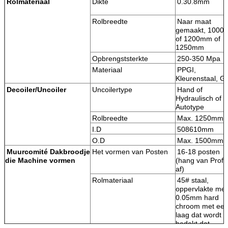
Rolmateriaal
Dikte
0.30.8
Rolbreedte
Naar maat
gemaakt, 100
of 1200mm of
1250mm
Opbrengststerkte
250-350 Mpa
Materiaal
PPGI,
Kleurenstaal,
Decoiler/Uncoiler
Uncoilertype
Hand of
Hydraulisch of
Autotype
Rolbreedte
Max. 1250mm
I.D
508610mm
O.D
Max. 1500mm
Muurcomité Dakbroodje
Het vormen van Posten
16-18 posten
die Machine vormen
(hang van Profi
af)
Rolmateriaal
45# staal,
oppervlakte met
0.05mm hard
chroom met ee
laag dat wordt
bedekt d