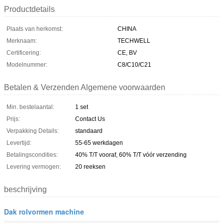
Productdetails
Plaats van herkomst:
CHINA
Merknaam:
TECHWELL
Certificering:
CE, BV
Modelnummer:
C8/C10/C21
Betalen & Verzenden Algemene voorwaarden
Min. bestelaantal:
1 set
Prijs:
Contact Us
Verpakking Details:
standaard
Levertijd:
55-65 werkdagen
Betalingscondities:
40% T/T vooraf, 60% T/T vóór verzending
Levering vermogen:
20 reeksen
beschrijving
Dak rolvormen machine