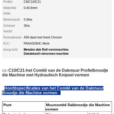
Profiel:
C8/C10/C21
Materiële
0.40.8mm
Dikte:
Motormacht:
5.5Kw
Scherpe
3Kw
macht:
Rolmateriaal:
45# staal met Hard Chroom
PLC:
PANASONIC-Merk
Metalen dak Roll vormmachine
Hoog licht:
,
Dakdekzeil rolvormen machine
C10/C21-het Comité van de Dakmuur Profielbroodje
C8 /
die Machine met Hydraulisch Knipsel vormen
Hoofdspecificaties van het Comité van de Dakmuur
Broodje die Machine vormen
Punt
Muurcomité Dakbroodje die Machine
vormen