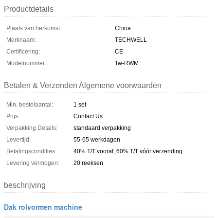
Productdetails
Plaats van herkomst:
China
Merknaam:
TECHWELL
Certificering:
CE
Modelnummer:
Tw-RWM
Betalen & Verzenden Algemene voorwaarden
Min. bestelaantal:
1 set
Prijs:
Contact Us
Verpakking Details:
standaard verpakking
Levertijd:
55-65 werkdagen
Betalingscondities:
40% T/T vooraf, 60% T/T vóór verzending
Levering vermogen:
20 reeksen
beschrijving
Dak rolvormen machine