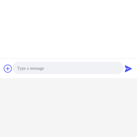
Chat
Vraag een offerte
aan
Photo
Video Call
Audio Call