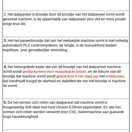
2.
Het dakpaneel is broodje door dit broodje van het dakpaneel vormt wordt
gevormd machine, is de oppervlakte van dakpaneel zeer vlot en mooi zonder
enige kras die.
3.
Het het paneelbroodje dat van het metaaldak machine vormt is met volledig
automatisch PLC controlesysteem, de lengte, is de hoeveelheid bladen
regelbare, zeer gemakkelijke verrichting.
4.
Het belangrijkste kader dat van dit broodje van
het
dakpaneel machine
vormt wordt
gestructureerd door muurplaat te lassen
, en de tribune van dit
broodje dat machine vormt wordt
gelast door h-het staal van
het
vormlassen
,
dat handhaaft hoogst de starheid en stabiliteit die van het broodje is machine
de vormt.
5.
De het vormen zich rollen van dakpaneel dat machine vormt is
hoogwaardig 45#-staal met hard chroom 0.05mm oppervlakte. En alle het
vormen zich rollen worden verwerkt door CNC malenmachine aan guarante
hoge nauwkeurigheid.