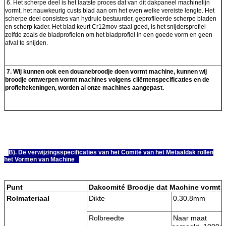
6.
Het scherpe deel is het laatste proces dat van dit dakpaneel machinelijn
vormt, het nauwkeurig custs blad aan om het even welke vereiste lengte. Het
scherpe deel consistes van hydruic bestuurder, geprofileerde scherpe bladen
en scherp kader. Het blad keurt Cr12mov-staal goed, is het snijdersprofiel
zelfde zoals de bladprofielen om het bladprofiel in een goede vorm en geen
afval te snijden.
7.
Wij kunnen ook een douanebroodje doen vormt machine, kunnen wij
broodje ontwerpen vormt machines volgens cliëntenspecificaties en de
profieltekeningen, worden al onze machines aangepast.
B). De verwijzingsspecificaties van het Comité van het Metaaldak rollen
het Vormen van Machine
Punt
Dakcomité Broodje dat Machine vormt
Rolmateriaal
Dikte
0.30.8m
Rolbreedte
Naar maat