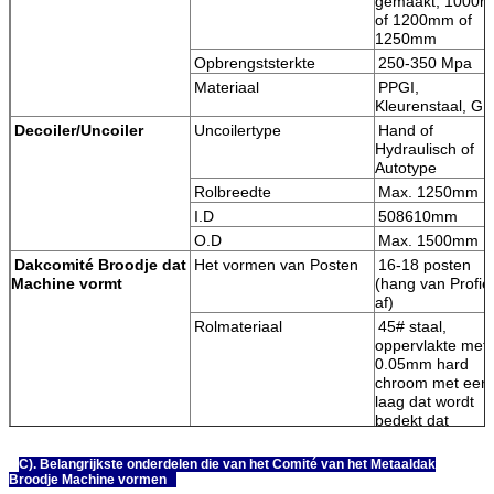
gemaakt, 1000
of 1200mm of
1250mm
Opbrengststerkte
250-350 Mpa
Materiaal
PPGI,
Kleurenstaal, 
Decoiler/Uncoiler
Uncoilertype
Hand of
Hydraulisch of
Autotype
Rolbreedte
Max. 1250mm
I.D
508610mm
O.D
Max. 1500mm
Dakcomité Broodje dat
Het vormen van Posten
16-18 posten
Machine vormt
(hang van Profie
af)
Rolmateriaal
45# staal,
oppervlakte met
0.05mm hard
chroom met een
laag dat wordt
bedekt d
Diameter van schacht
76mm
C). Belangrijkste onderdelen die van het Comité van het Metaaldak
Broodje Machine vormen
Schachtmateriaal
Hoogwaardig 45