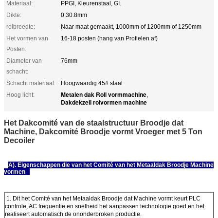
Materiaal:
PPGI, Kleurenstaal, GI.
Dikte:
0.30.8mm
rolbreedte:
Naar maat gemaakt, 1000mm of 1200mm of 1250mm
Het vormen van
16-18 posten (hang van Profielen af)
Posten:
Diameter van
76mm
schacht:
Schacht materiaal:
Hoogwaardig 45# staal
Metalen dak Roll vormmachine
Hoog licht:
,
Dakdekzeil rolvormen machine
Het Dakcomité van de staalstructuur Broodje dat
Machine, Dakcomité Broodje vormt Vroeger met 5 Ton
Decoiler
A). Eigenschappen die van het Comité van het Metaaldak Broodje Machine
vormen
1.
Dit het Comité van het Metaaldak Broodje dat Machine vormt keurt PLC
controle, AC frequentie en snelheid het aanpassen technologie goed en het
realiseert automatisch de ononderbroken productie.