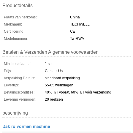
Productdetails
Plaats van herkomst:
China
Merknaam:
TECHWELL
Certificering:
CE
Modelnummer:
Tw-RWM
Betalen & Verzenden Algemene voorwaarden
Min. bestelaantal:
1 set
Prijs:
Contact Us
Verpakking Details:
standaard verpakking
Levertijd:
55-65 werkdagen
Betalingscondities:
40% T/T vooraf, 60% T/T vóór verzending
Levering vermogen:
20 reeksen
beschrijving
Dak rolvormen machine