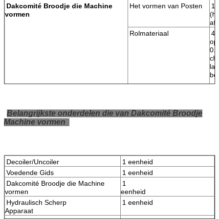
Dakcomité Broodje die Machine
Het vormen van Posten
13
vormen
(h
af
Rolmateriaal
45
op
0.
ch
la
b
Diameter van schacht
7
Schachtmateriaal
Ho
Belangrijkste onderdelen die van Dakcomité Broodje
sta
Machine vormen
Aandrijvingstype
Ke
Het vormen van snelheid
0-
Hoofdmacht
5
Het
Scherp type
Hy
Decoiler/Uncoiler
1 eenheid
snijden
Scherp
Cr
Voedende Gids
1 eenheid
Matrijzenmateriaal
HR
Dakcomité Broodje die Machine
1
Scherpe macht
3
vormen
eenheid
CuttingTolerance
1
Hydraulisch Scherp
1 eenheid
Codeur
O
Apparaat
Elektrocontrole
PLC
P