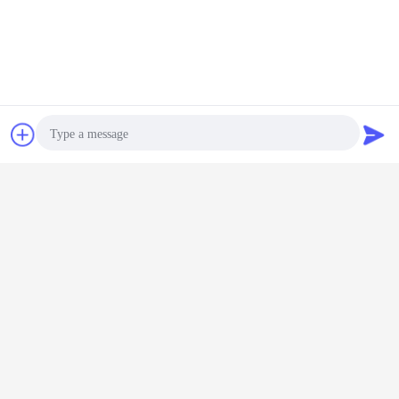
Chat
Vraag een offerte
aan
Photo
Video Call
Audio Call