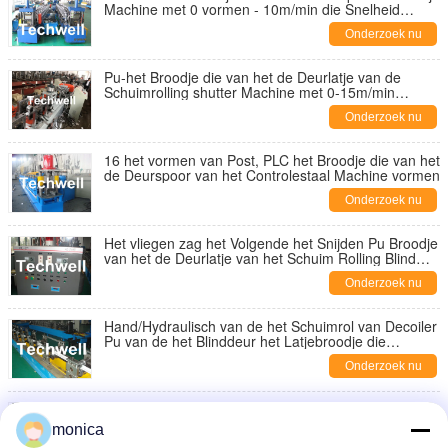
Machine met 0 vormen - 10m/min die Snelheid
vormen
Onderzoek nu
Pu-het Broodje die van het de Deurlatje van de
Schuimrolling shutter Machine met 0-15m/min
vormen die Snelheid, het Type van
Onderzoek nu
Versnellingsbakaandrijving vormen
16 het vormen van Post, PLC het Broodje die van het
de Deurspoor van het Controlestaal Machine vormen
Onderzoek nu
Het vliegen zag het Volgende het Snijden Pu Broodje
van het de Deurlatje van het Schuim Rolling Blind
vormend Machine
Onderzoek nu
Hand/Hydraulisch van de het Schuimrol van Decoiler
Pu van de het Blinddeur het Latjebroodje die
Machine met PLC vormen
Onderzoek nu
Van het de Hoofdmachtspu Schuim van 7.5 kW van
de het Blinddeur het Latjebroodje die Machine met
monica
PLC Computercontrole vormen