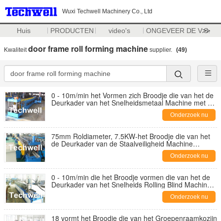
Wuxi Techwell Machinery Co., Ltd
Huis
PRODUCTEN
video's
ONGEVEER DE V.S.
>>
door frame roll forming machine
Kwaliteit
supplier.
(49)
0 - 10m/min het Vormen zich Broodje die van het de
Deurkader van het Snelheidsmetaal Machine met 18
het Vormen zich Rollen vormen
Onderzoek nu
75mm Roldiameter, 7.5KW-het Broodje die van het
de Deurkader van de Staalveiligheid Machine
vormen
Onderzoek nu
0 - 10m/min die het Broodje vormen die van het de
Deurkader van het Snelheids Rolling Blind Machine
vormen
Onderzoek nu
18 vormt het Broodje die van het Groepenraamkozijn